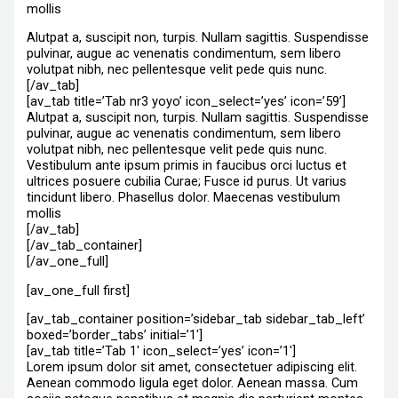
mollis
Alutpat a, suscipit non, turpis. Nullam sagittis. Suspendisse
pulvinar, augue ac venenatis condimentum, sem libero
volutpat nibh, nec pellentesque velit pede quis nunc.
[/av_tab]
[av_tab title=’Tab nr3 yoyo’ icon_select=’yes’ icon=’59’]
Alutpat a, suscipit non, turpis. Nullam sagittis. Suspendisse
pulvinar, augue ac venenatis condimentum, sem libero
volutpat nibh, nec pellentesque velit pede quis nunc.
Vestibulum ante ipsum primis in faucibus orci luctus et
ultrices posuere cubilia Curae; Fusce id purus. Ut varius
tincidunt libero. Phasellus dolor. Maecenas vestibulum
mollis
[/av_tab]
[/av_tab_container]
[/av_one_full]
[av_one_full first]
[av_tab_container position=’sidebar_tab sidebar_tab_left’
boxed=’border_tabs’ initial=’1′]
[av_tab title=’Tab 1′ icon_select=’yes’ icon=’1′]
Lorem ipsum dolor sit amet, consectetuer adipiscing elit.
Aenean commodo ligula eget dolor. Aenean massa. Cum