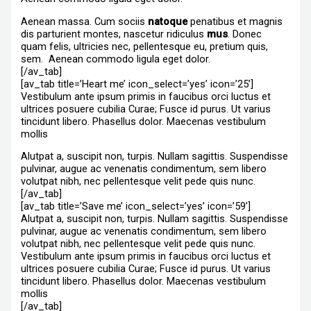
Aenean massa. Cum sociis
natoque
penatibus et magnis
dis parturient montes, nascetur ridiculus
mus
. Donec
quam felis, ultricies nec, pellentesque eu, pretium quis,
sem. Aenean commodo ligula eget dolor.
[/av_tab]
[av_tab title=’Heart me’ icon_select=’yes’ icon=’25’]
Vestibulum ante ipsum primis in faucibus orci luctus et
ultrices posuere cubilia Curae; Fusce id purus. Ut varius
tincidunt libero. Phasellus dolor. Maecenas vestibulum
mollis
Alutpat a, suscipit non, turpis. Nullam sagittis. Suspendisse
pulvinar, augue ac venenatis condimentum, sem libero
volutpat nibh, nec pellentesque velit pede quis nunc.
[/av_tab]
[av_tab title=’Save me’ icon_select=’yes’ icon=’59’]
Alutpat a, suscipit non, turpis. Nullam sagittis. Suspendisse
pulvinar, augue ac venenatis condimentum, sem libero
volutpat nibh, nec pellentesque velit pede quis nunc.
Vestibulum ante ipsum primis in faucibus orci luctus et
ultrices posuere cubilia Curae; Fusce id purus. Ut varius
tincidunt libero. Phasellus dolor. Maecenas vestibulum
mollis
[/av_tab]