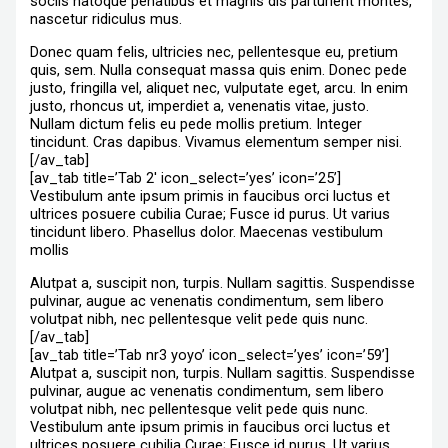
sociis natoque penatibus et magnis dis parturient montes,
nascetur ridiculus mus.
Donec quam felis, ultricies nec, pellentesque eu, pretium
quis, sem. Nulla consequat massa quis enim. Donec pede
justo, fringilla vel, aliquet nec, vulputate eget, arcu. In enim
justo, rhoncus ut, imperdiet a, venenatis vitae, justo.
Nullam dictum felis eu pede mollis pretium. Integer
tincidunt. Cras dapibus. Vivamus elementum semper nisi.
[/av_tab]
[av_tab title=’Tab 2′ icon_select=’yes’ icon=’25’]
Vestibulum ante ipsum primis in faucibus orci luctus et
ultrices posuere cubilia Curae; Fusce id purus. Ut varius
tincidunt libero. Phasellus dolor. Maecenas vestibulum
mollis
Alutpat a, suscipit non, turpis. Nullam sagittis. Suspendisse
pulvinar, augue ac venenatis condimentum, sem libero
volutpat nibh, nec pellentesque velit pede quis nunc.
[/av_tab]
[av_tab title=’Tab nr3 yoyo’ icon_select=’yes’ icon=’59’]
Alutpat a, suscipit non, turpis. Nullam sagittis. Suspendisse
pulvinar, augue ac venenatis condimentum, sem libero
volutpat nibh, nec pellentesque velit pede quis nunc.
Vestibulum ante ipsum primis in faucibus orci luctus et
ultrices posuere cubilia Curae; Fusce id purus. Ut varius