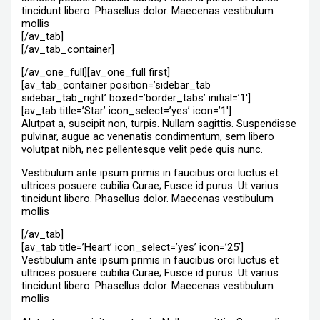
tincidunt libero. Phasellus dolor. Maecenas vestibulum
mollis
[/av_tab]
[/av_tab_container]
[/av_one_full][av_one_full first]
[av_tab_container position=’sidebar_tab
sidebar_tab_right’ boxed=’border_tabs’ initial=’1′]
[av_tab title=’Star’ icon_select=’yes’ icon=’1′]
Alutpat a, suscipit non, turpis. Nullam sagittis. Suspendisse
pulvinar, augue ac venenatis condimentum, sem libero
volutpat nibh, nec pellentesque velit pede quis nunc.
Vestibulum ante ipsum primis in faucibus orci luctus et
ultrices posuere cubilia Curae; Fusce id purus. Ut varius
tincidunt libero. Phasellus dolor. Maecenas vestibulum
mollis
[/av_tab]
[av_tab title=’Heart’ icon_select=’yes’ icon=’25’]
Vestibulum ante ipsum primis in faucibus orci luctus et
ultrices posuere cubilia Curae; Fusce id purus. Ut varius
tincidunt libero. Phasellus dolor. Maecenas vestibulum
mollis