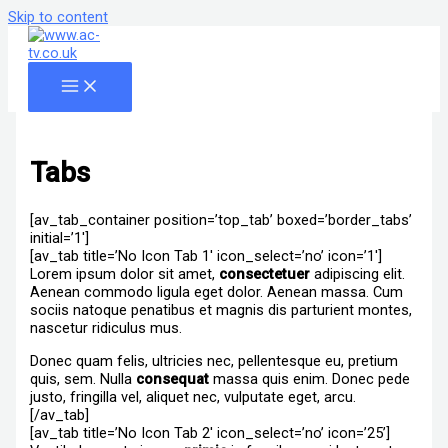
Skip to content
Tabs
[av_tab_container position=’top_tab’ boxed=’border_tabs’
initial=’1′]
[av_tab title=’No Icon Tab 1′ icon_select=’no’ icon=’1′]
Lorem ipsum dolor sit amet,
consectetuer
adipiscing elit.
Aenean commodo ligula eget dolor. Aenean massa. Cum
sociis natoque penatibus et magnis dis parturient montes,
nascetur ridiculus mus.
Donec quam felis, ultricies nec, pellentesque eu, pretium
quis, sem. Nulla
consequat
massa quis enim. Donec pede
justo, fringilla vel, aliquet nec, vulputate eget, arcu.
[/av_tab]
[av_tab title=’No Icon Tab 2′ icon_select=’no’ icon=’25’]