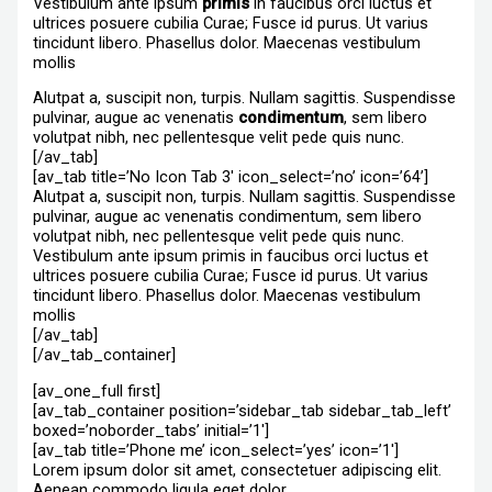
Vestibulum ante ipsum
primis
in faucibus orci luctus et
ultrices posuere cubilia Curae; Fusce id purus. Ut varius
tincidunt libero. Phasellus dolor. Maecenas vestibulum
mollis
Alutpat a, suscipit non, turpis. Nullam sagittis. Suspendisse
pulvinar, augue ac venenatis
condimentum
, sem libero
volutpat nibh, nec pellentesque velit pede quis nunc.
[/av_tab]
[av_tab title=’No Icon Tab 3′ icon_select=’no’ icon=’64’]
Alutpat a, suscipit non, turpis. Nullam sagittis. Suspendisse
pulvinar, augue ac venenatis condimentum, sem libero
volutpat nibh, nec pellentesque velit pede quis nunc.
Vestibulum ante ipsum primis in faucibus orci luctus et
ultrices posuere cubilia Curae; Fusce id purus. Ut varius
tincidunt libero. Phasellus dolor. Maecenas vestibulum
mollis
[/av_tab]
[/av_tab_container]
[av_one_full first]
[av_tab_container position=’sidebar_tab sidebar_tab_left’
boxed=’noborder_tabs’ initial=’1′]
[av_tab title=’Phone me’ icon_select=’yes’ icon=’1′]
Lorem ipsum dolor sit amet, consectetuer adipiscing elit.
Aenean commodo ligula eget dolor.