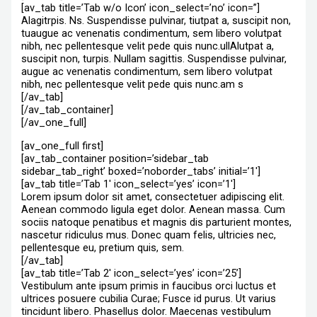
[av_tab title=’Tab w/o Icon’ icon_select=’no’ icon=”]
Alagitrpis. Ns. Suspendisse pulvinar, tiutpat a, suscipit non,
tuaugue ac venenatis condimentum, sem libero volutpat
nibh, nec pellentesque velit pede quis nunc.ullAlutpat a,
suscipit non, turpis. Nullam sagittis. Suspendisse pulvinar,
augue ac venenatis condimentum, sem libero volutpat
nibh, nec pellentesque velit pede quis nunc.am s
[/av_tab]
[/av_tab_container]
[/av_one_full]
[av_one_full first]
[av_tab_container position=’sidebar_tab
sidebar_tab_right’ boxed=’noborder_tabs’ initial=’1′]
[av_tab title=’Tab 1′ icon_select=’yes’ icon=’1′]
Lorem ipsum dolor sit amet, consectetuer adipiscing elit.
Aenean commodo ligula eget dolor. Aenean massa. Cum
sociis natoque penatibus et magnis dis parturient montes,
nascetur ridiculus mus. Donec quam felis, ultricies nec,
pellentesque eu, pretium quis, sem.
[/av_tab]
[av_tab title=’Tab 2′ icon_select=’yes’ icon=’25’]
Vestibulum ante ipsum primis in faucibus orci luctus et
ultrices posuere cubilia Curae; Fusce id purus. Ut varius
tincidunt libero. Phasellus dolor. Maecenas vestibulum