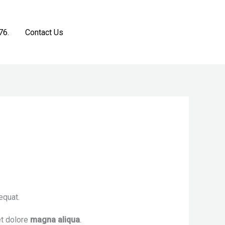
76.
Contact Us
Get a Free Estimate
equat.
et dolore
magna aliqua
.